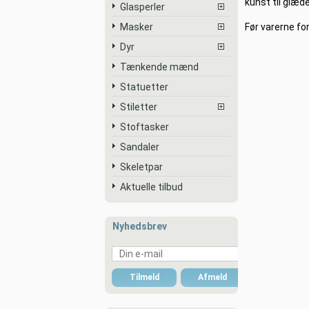
kunst til glæd
Glasperler
Masker
Før varerne f
Dyr
Tænkende mænd
Statuetter
Stiletter
Stoftasker
Sandaler
Skeletpar
Aktuelle tilbud
Nyhedsbrev