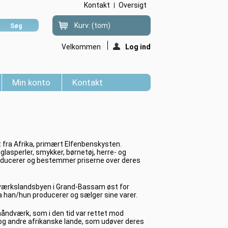
Kontakt
Oversigt
Kurv:
(tom)
Velkommen
Log ind
Min konto
Kontakt
 fra Afrika, primært Elfenbenskysten.
lasperler, smykker, børnetøj, herre- og
roducerer og bestemmer priserne over deres
ndværkslandsbyen i Grand-Bassam øst for
a han/hun producerer og sælger sine varer.
åndværk, som i den tid var rettet mod
g andre afrikanske lande, som udøver deres