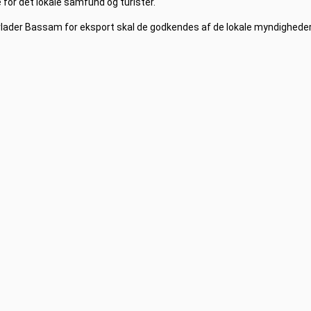
e for det lokale samfund og turister.
orlader Bassam for eksport skal de godkendes af de lokale myndighede