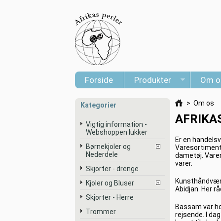
Forside
Produkter
Om o
>
Om os
Kategorier
AFRIKA
Vigtig information -
Webshoppen lukker
Er en handelsv
Børnekjoler og
Varesortimente
Nederdele
dametøj. Varer
varer.
Skjorter - drenge
Kunsthåndværk
Kjoler og Bluser
Abidjan. Her r
Skjorter - Herre
Bassam var hov
Trommer
rejsende. I d