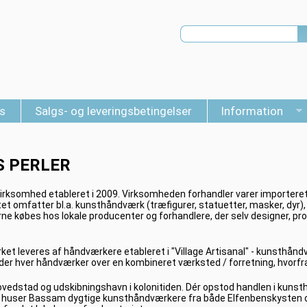
s
Salgs- og leveringsbetingelser
Information
S PERLER
irksomhed etableret i 2009. Virksomheden forhandler varer importeret
t omfatter bl.a. kunsthåndværk (træfigurer, statuetter, masker, dyr), g
ne købes hos lokale producenter og forhandlere, der selv designer, p
et leveres af håndværkere etableret i "Village Artisanal" - kunsthå
åder hver håndværker over en kombineret værksted / forretning, hvorfr
edstad og udskibningshavn i kolonitiden. Dér opstod handlen i kunsth
ag huser Bassam dygtige kunsthåndværkere fra både Elfenbenskysten o