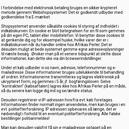
I forbindelse med elektronisk betaling bruges en sikker krypteret
metode gennem Webshopsystemet. Det er godkendt udbyder med
godkendelse fra E-mærket.
Shopsystemet anvender såkaldte cookies til styring af indholdet i
indkøbskurven. En cookie er blot betegnelsen for en fil som gemmes
på din egen PC, tablet eller mobiltelefon. Vi benytter disse cookies til
at genkende dig og for eksempel huske, hvilke varer der er i
indkøbskurven når du handler online hos Afrikas Perler. Det er
desuden muligt at bede systemet gemme egne adresseoplysninger
til næste besøg . Ønsker man på et senere tidspunkt at slette disse
informationer, kan dette ske via din browserindstillinger.
Under et køb udbeder vi os navn, adresse, telefonnummer og e-
mailadresse. Disse informationer bruges udelukkende til behandling
af ordren. Informationerne transmitteres og lagres elektronisk på
ukrypteret form, og gemmes i 5 år, jf. bogføringsloven. Selve
"kontrakten" (købsaftalen) lagres ikke hos Afrikas Perler på en måde,
så du senere kan logge dig ind og se/ændre status.
Desuden registrerer vi IP-adressen hvorfra evt. køb foretages.
Informationen finder normalt ingen anvendelse, men kan bruges i en
evt. politiefterforskning. IP adressen opbevares så længe, det er
nødvendigt i forhold til en eventuel politiefterforskning. Alle falske
bestillinger politianmeldes!
Man kan desuden valgfrit få sin e-mailadresse optaget på en