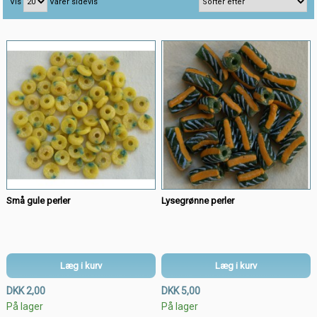
Vis
Varer sidevis
Små gule perler
Lysegrønne perler
Læg i kurv
Læg i kurv
DKK 2,00
DKK 5,00
På lager
På lager