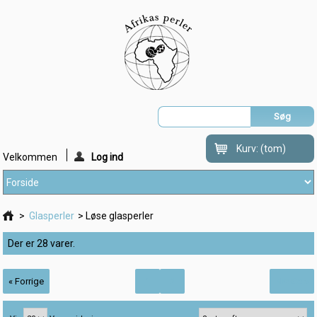
Kurv:
(tom)
Velkommen
Log ind
>
Glasperler
>
Løse glasperler
Der er 28 varer.
« Forrige
1
2
Næste »