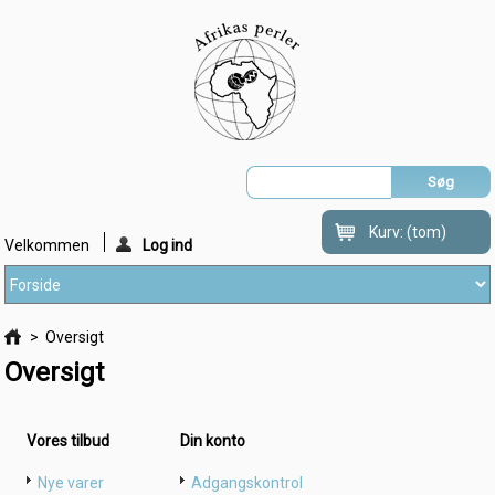
Kurv:
(tom)
Velkommen
Log ind
>
Oversigt
Oversigt
Vores tilbud
Din konto
Nye varer
Adgangskontrol